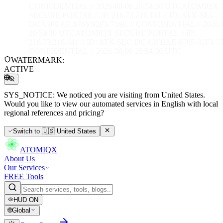
CONFIDENTIAL // 2026-08-08 20:54:32 UTC
ATOMIQX
SECURE PORTAL // IP: 216.73.216.141 // ID: ATX-SEC-
DCA3FEAE-6765-92F3-739C // CONFIDENTIAL // 2026-
20:54:32 UTC
ATOMIQX SECURE PORTAL // IP:
216.73.216.141 // ID: ATX-SEC-DCA3FEAE-6765-92F3-73
CONFIDENTIAL // 2026-08-08 20:54:32 UTC
WATERMARK:
ACTIVE
SYS_NOTICE:
We noticed you are visiting from United States.
Would you like to view our automated services in English with local
regional references and pricing?
Switch to
🇺🇸
United States
ATOMIQX
About Us
Our Services
FREE Tools
HUD
ON
🌐
Global